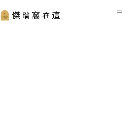
跳
至
主
要
內
容