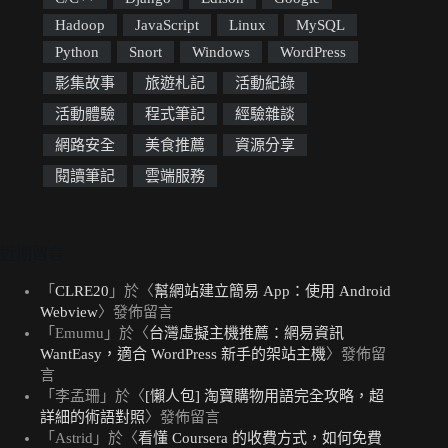
Hadoop
JavaScript
Linux
MySQL
Python
Snort
Windows
WordPress
影集故事
旅遊札記
活動紀錄
活動體驗
程式筆記
經驗雜談
網路安全
美食推薦
資源分享
閱讀筆記
雲端服務
近期留言
「
CLRE20
」於〈
幫網站建立簡易 App：使用 Android
Webview
〉發佈留言
「
Emumu
」於〈
台灣虛擬主機推薦：網易資訊
WantEasy，適合 WordPress 新手的架站主機
〉發佈留
言
「
李孟珊
」於〈
[懶人包] 淘寶購物用語完全攻略，超
詳細的術語對照
〉發佈留言
「
Astrid
」於〈
看懂 Coursera 的收費方式，如何免費