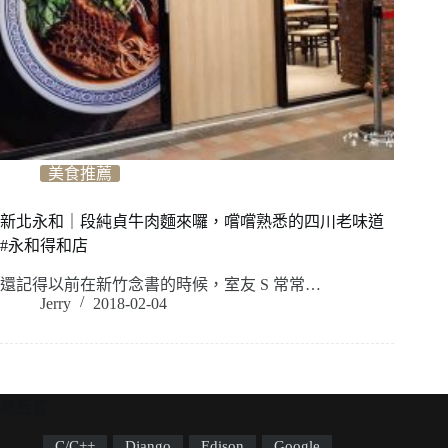
美食推薦
新北永和｜段純貞牛肉麵來囉，嚐嚐熟悉的四川老味道
#永和得和店
還記得以前在新竹念書的時候，室友 S 常常…
Jerry
2018-02-04
標籤雲
C/C++
Django
Edison
Google