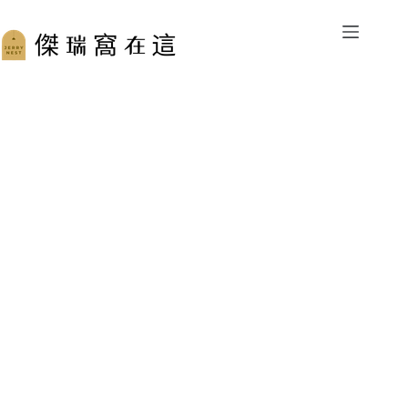
跳
至
主
要
內
容