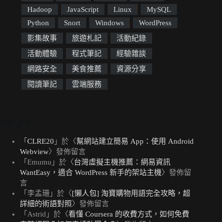
Hadoop
JavaScript
Linux
MySQL
Python
Snort
Windows
WordPress
影集故事
旅遊札記
活動紀錄
活動體驗
程式筆記
經驗雜談
網路安全
美食推薦
資源分享
閱讀筆記
雲端服務
近期留言
「
CLRE20
」於〈
幫網站建立簡易 App：使用 Android
Webview
〉發佈留言
「
Emumu
」於〈
台灣虛擬主機推薦：網易資訊
WantEasy，適合 WordPress 新手的架站主機
〉發佈留
言
「
李孟珊
」於〈
[懶人包] 淘寶購物用語完全攻略，超
詳細的術語對照
〉發佈留言
「
Astrid
」於〈
看懂 Coursera 的收費方式，如何免費