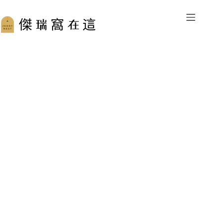
跳
至
主
要
內
容