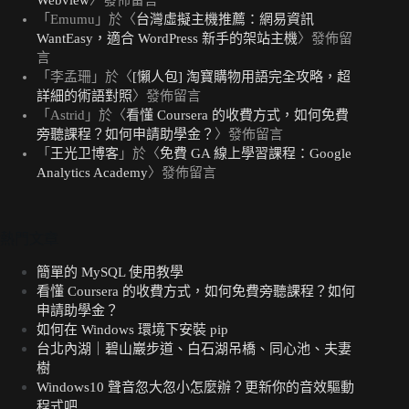
「
Emumu
」於〈
台灣虛擬主機推薦：網易資訊
WantEasy，適合 WordPress 新手的架站主機
〉發佈留
言
「
李孟珊
」於〈
[懶人包] 淘寶購物用語完全攻略，超
詳細的術語對照
〉發佈留言
「
Astrid
」於〈
看懂 Coursera 的收費方式，如何免費
旁聽課程？如何申請助學金？
〉發佈留言
「
王光卫博客
」於〈
免費 GA 線上學習課程：Google
Analytics Academy
〉發佈留言
熱門文章
簡單的 MySQL 使用教學
看懂 Coursera 的收費方式，如何免費旁聽課程？如何
申請助學金？
如何在 Windows 環境下安裝 pip
台北內湖｜碧山巖步道、白石湖吊橋、同心池、夫妻
樹
Windows10 聲音忽大忽小怎麼辦？更新你的音效驅動
程式吧