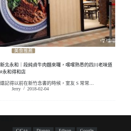
美食推薦
新北永和｜段純貞牛肉麵來囉，嚐嚐熟悉的四川老味道
#永和得和店
還記得以前在新竹念書的時候，室友 S 常常…
Jerry
2018-02-04
標籤雲
C/C++
Django
Edison
Google