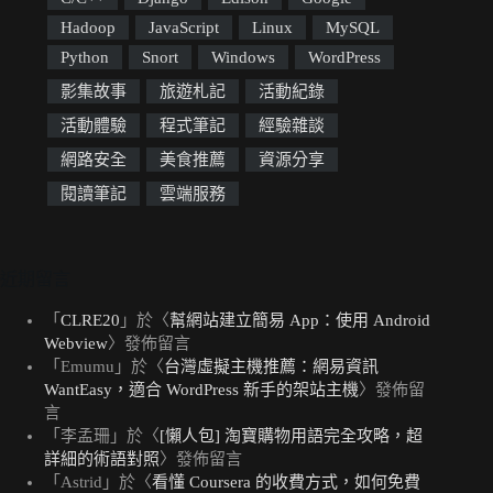
Hadoop
JavaScript
Linux
MySQL
Python
Snort
Windows
WordPress
影集故事
旅遊札記
活動紀錄
活動體驗
程式筆記
經驗雜談
網路安全
美食推薦
資源分享
閱讀筆記
雲端服務
近期留言
「
CLRE20
」於〈
幫網站建立簡易 App：使用 Android
Webview
〉發佈留言
「
Emumu
」於〈
台灣虛擬主機推薦：網易資訊
WantEasy，適合 WordPress 新手的架站主機
〉發佈留
言
「
李孟珊
」於〈
[懶人包] 淘寶購物用語完全攻略，超
詳細的術語對照
〉發佈留言
「
Astrid
」於〈
看懂 Coursera 的收費方式，如何免費