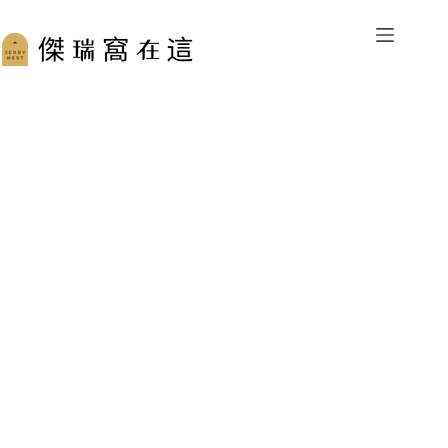
跳
至
主
要
內
容