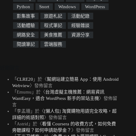
Python
Snort
Windows
WordPress
影集故事
旅遊札記
活動紀錄
活動體驗
程式筆記
經驗雜談
網路安全
美食推薦
資源分享
閱讀筆記
雲端服務
近期留言
「
CLRE20
」於〈
幫網站建立簡易 App：使用 Android
Webview
〉發佈留言
「
Emumu
」於〈
台灣虛擬主機推薦：網易資訊
WantEasy，適合 WordPress 新手的架站主機
〉發佈留
言
「
李孟珊
」於〈
[懶人包] 淘寶購物用語完全攻略，超
詳細的術語對照
〉發佈留言
「
Astrid
」於〈
看懂 Coursera 的收費方式，如何免費
旁聽課程？如何申請助學金？
〉發佈留言