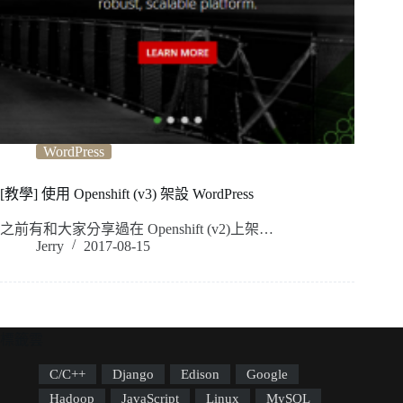
WordPress
[教學] 使用 Openshift (v3) 架設 WordPress
之前有和大家分享過在 Openshift (v2)上架…
Jerry
2017-08-15
標籤雲
C/C++
Django
Edison
Google
Hadoop
JavaScript
Linux
MySQL