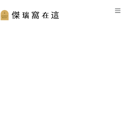
跳
至
主
要
內
容