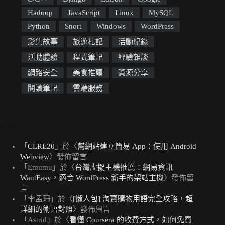
Hadoop
JavaScript
Linux
MySQL
Python
Snort
Windows
WordPress
影集故事
旅遊札記
活動紀錄
活動體驗
程式筆記
經驗雜談
網路安全
美食推薦
資源分享
閱讀筆記
雲端服務
近期留言
「
CLRE20
」於〈
幫網站建立簡易 App：使用 Android
Webview
〉發佈留言
「
Emumu
」於〈
台灣虛擬主機推薦：網易資訊
WantEasy，適合 WordPress 新手的架站主機
〉發佈留
言
「
李孟珊
」於〈
[懶人包] 淘寶購物用語完全攻略，超
詳細的術語對照
〉發佈留言
「
Astrid
」於〈
看懂 Coursera 的收費方式，如何免費