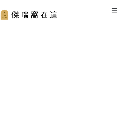
跳
至
主
要
內
容