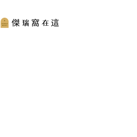
跳
至
主
要
內
容