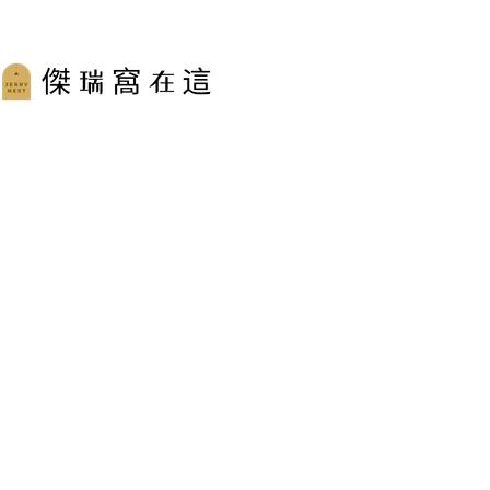
跳
至
主
要
內
容