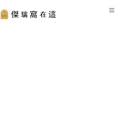
跳
至
主
要
內
容