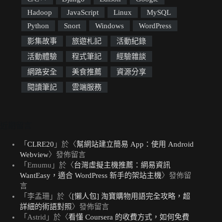
Hadoop
JavaScript
Linux
MySQL
Python
Snort
Windows
WordPress
影集故事
旅遊札記
活動紀錄
活動體驗
程式筆記
經驗雜談
網路安全
美食推薦
資源分享
閱讀筆記
雲端服務
近期留言
「
CLRE20
」於〈
幫網站建立簡易 App：使用 Android
Webview
〉發佈留言
「
Emumu
」於〈
台灣虛擬主機推薦：網易資訊
WantEasy，適合 WordPress 新手的架站主機
〉發佈留
言
「
李孟珊
」於〈
[懶人包] 淘寶購物用語完全攻略，超
詳細的術語對照
〉發佈留言
「
Astrid
」於〈
看懂 Coursera 的收費方式，如何免費