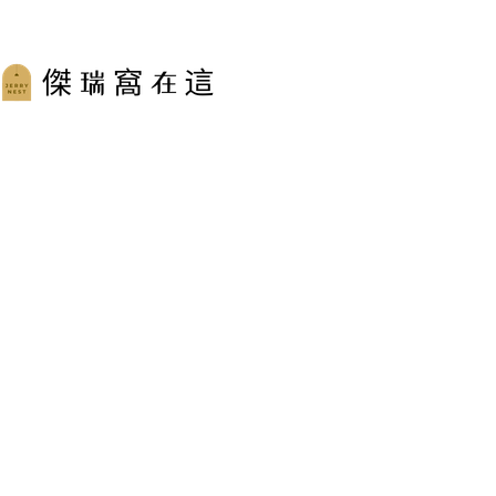
跳
至
主
要
內
容