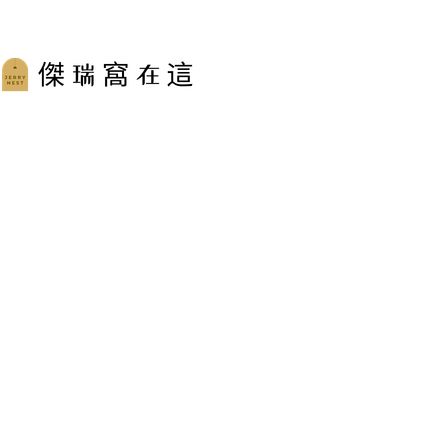
跳
至
主
要
內
容