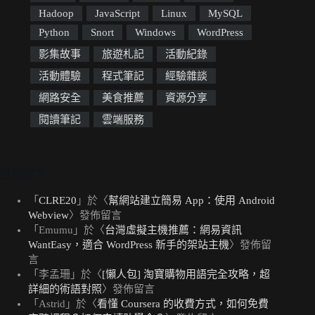
Hadoop
JavaScript
Linux
MySQL
Python
Snort
Windows
WordPress
影集故事
旅遊札記
活動紀錄
活動體驗
程式筆記
經驗雜談
網路安全
美食推薦
資源分享
閱讀筆記
雲端服務
近期留言
「
CLRE20
」於〈
幫網站建立簡易 App：使用 Android
Webview
〉發佈留言
「
Emumu
」於〈
台灣虛擬主機推薦：網易資訊
WantEasy，適合 WordPress 新手的架站主機
〉發佈留
言
「
李孟珊
」於〈
[懶人包] 淘寶購物用語完全攻略，超
詳細的術語對照
〉發佈留言
「
Astrid
」於〈
看懂 Coursera 的收費方式，如何免費