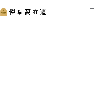
跳
至
主
要
內
容