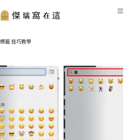
跳
至
主
要
內
容
標籤
技巧教學