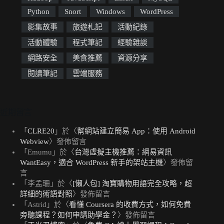
Python
Snort
Windows
WordPress
影集故事
旅遊札記
活動紀錄
活動體驗
程式筆記
經驗雜談
網路安全
美食推薦
資源分享
閱讀筆記
雲端服務
近期留言
「
CLRE20
」於〈
幫網站建立簡易 App：使用 Android
Webview
〉發佈留言
「
Emumu
」於〈
台灣虛擬主機推薦：網易資訊
WantEasy，適合 WordPress 新手的架站主機
〉發佈留
言
「
李孟珊
」於〈
[懶人包] 淘寶購物用語完全攻略，超
詳細的術語對照
〉發佈留言
「
Astrid
」於〈
看懂 Coursera 的收費方式，如何免費
旁聽課程？如何申請助學金？
〉發佈留言