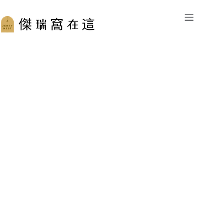
跳
至
主
要
內
容