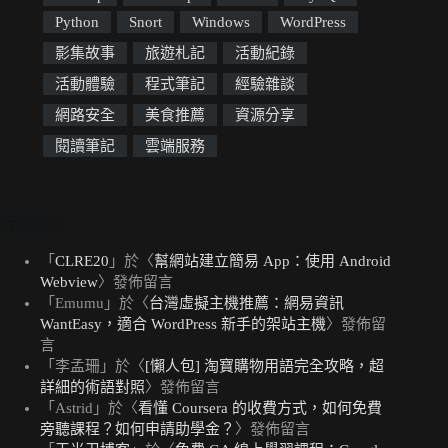
Python
Snort
Windows
WordPress
影集故事
旅遊札記
活動紀錄
活動體驗
程式筆記
經驗雜談
網路安全
美食推薦
資源分享
閱讀筆記
雲端服務
近期留言
「
CLRE20
」於〈
幫網站建立簡易 App：使用 Android
Webview
〉發佈留言
「
Emumu
」於〈
台灣虛擬主機推薦：網易資訊
WantEasy，適合 WordPress 新手的架站主機
〉發佈留
言
「
李孟珊
」於〈
[懶人包] 淘寶購物用語完全攻略，超
詳細的術語對照
〉發佈留言
「
Astrid
」於〈
看懂 Coursera 的收費方式，如何免費
旁聽課程？如何申請助學金？
〉發佈留言