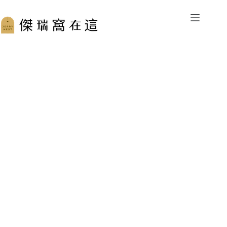
跳
至
主
要
內
容