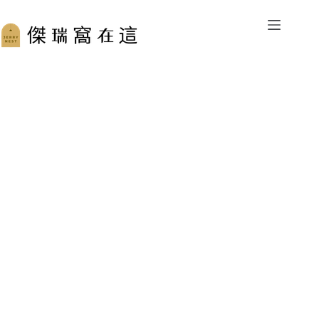
跳
至
主
要
內
容