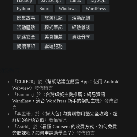
Hadoop
JavaScript
Linux
MySQL
Python
Snort
Windows
WordPress
影集故事
旅遊札記
活動紀錄
活動體驗
程式筆記
經驗雜談
網路安全
美食推薦
資源分享
閱讀筆記
雲端服務
近期留言
「
CLRE20
」於〈
幫網站建立簡易 App：使用 Android
Webview
〉發佈留言
「
Emumu
」於〈
台灣虛擬主機推薦：網易資訊
WantEasy，適合 WordPress 新手的架站主機
〉發佈留
言
「
李孟珊
」於〈
[懶人包] 淘寶購物用語完全攻略，超
詳細的術語對照
〉發佈留言
「
Astrid
」於〈
看懂 Coursera 的收費方式，如何免費
旁聽課程？如何申請助學金？
〉發佈留言