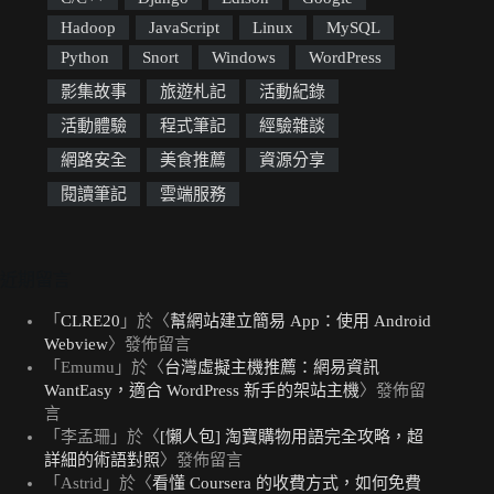
Hadoop
JavaScript
Linux
MySQL
Python
Snort
Windows
WordPress
影集故事
旅遊札記
活動紀錄
活動體驗
程式筆記
經驗雜談
網路安全
美食推薦
資源分享
閱讀筆記
雲端服務
近期留言
「
CLRE20
」於〈
幫網站建立簡易 App：使用 Android
Webview
〉發佈留言
「
Emumu
」於〈
台灣虛擬主機推薦：網易資訊
WantEasy，適合 WordPress 新手的架站主機
〉發佈留
言
「
李孟珊
」於〈
[懶人包] 淘寶購物用語完全攻略，超
詳細的術語對照
〉發佈留言
「
Astrid
」於〈
看懂 Coursera 的收費方式，如何免費