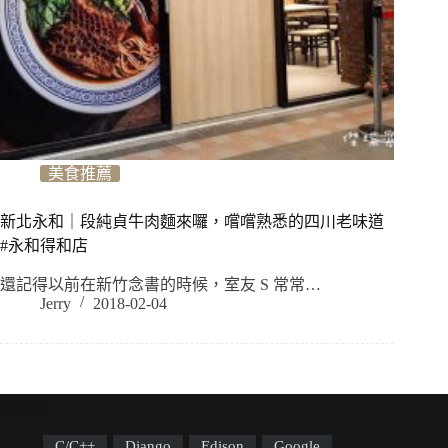
美食推薦
新北永和｜段純貞牛肉麵來囉，嚐嚐熟悉的四川老味道
#永和得和店
還記得以前在新竹念書的時候，室友 S 常常…
Jerry
2018-02-04
標籤雲
C/C++
Django
Edison
Google