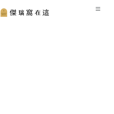
跳
至
主
要
內
容