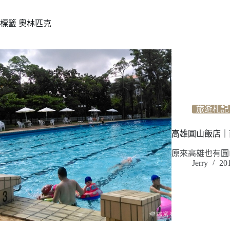
標籤
奧林匹克
旅遊札記
高雄圓山飯店｜
原來高雄也有圓
Jerry
20