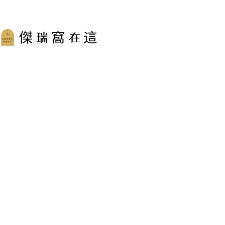
跳
至
主
要
內
容