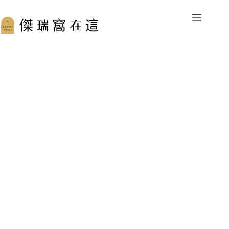
跳
至
主
要
內
容