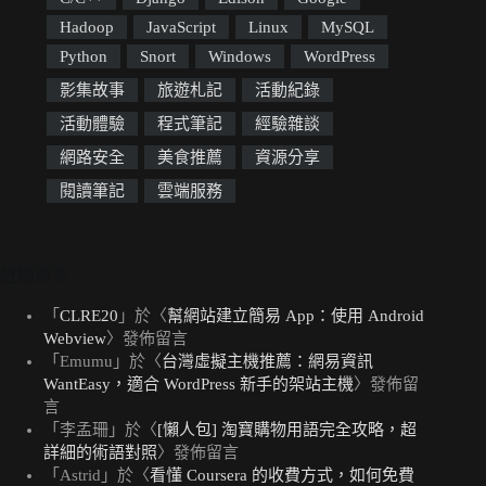
Hadoop
JavaScript
Linux
MySQL
Python
Snort
Windows
WordPress
影集故事
旅遊札記
活動紀錄
活動體驗
程式筆記
經驗雜談
網路安全
美食推薦
資源分享
閱讀筆記
雲端服務
近期留言
「
CLRE20
」於〈
幫網站建立簡易 App：使用 Android
Webview
〉發佈留言
「
Emumu
」於〈
台灣虛擬主機推薦：網易資訊
WantEasy，適合 WordPress 新手的架站主機
〉發佈留
言
「
李孟珊
」於〈
[懶人包] 淘寶購物用語完全攻略，超
詳細的術語對照
〉發佈留言
「
Astrid
」於〈
看懂 Coursera 的收費方式，如何免費