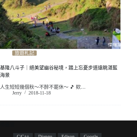
旅遊札記
基隆八斗子｜絕美望幽谷秘境，踏上忘憂步道遠眺湛藍
海景
人生短短幾個秋～不醉不罷休～ 🎵 欸…
Jerry
2018-11-18
標籤雲
C/C++
Django
Edison
Google