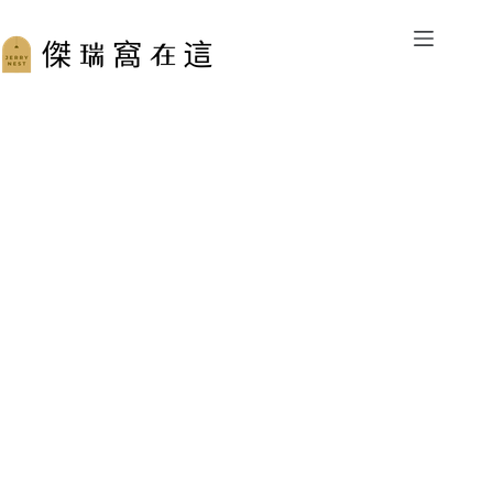
跳
至
主
要
內
容