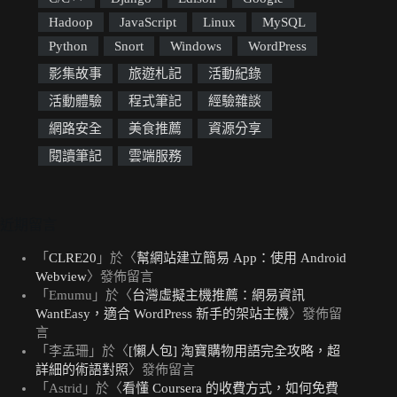
Hadoop
JavaScript
Linux
MySQL
Python
Snort
Windows
WordPress
影集故事
旅遊札記
活動紀錄
活動體驗
程式筆記
經驗雜談
網路安全
美食推薦
資源分享
閱讀筆記
雲端服務
近期留言
「
CLRE20
」於〈
幫網站建立簡易 App：使用 Android
Webview
〉發佈留言
「
Emumu
」於〈
台灣虛擬主機推薦：網易資訊
WantEasy，適合 WordPress 新手的架站主機
〉發佈留
言
「
李孟珊
」於〈
[懶人包] 淘寶購物用語完全攻略，超
詳細的術語對照
〉發佈留言
「
Astrid
」於〈
看懂 Coursera 的收費方式，如何免費