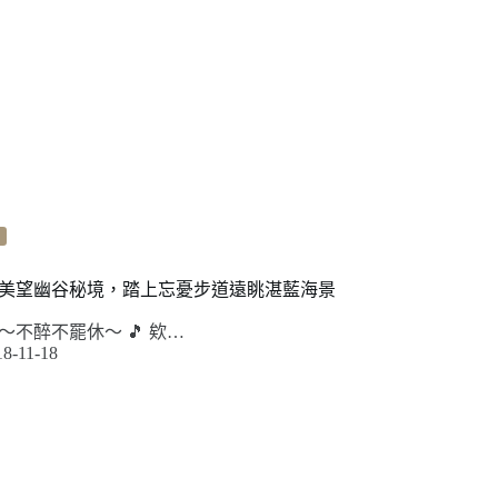
美望幽谷秘境，踏上忘憂步道遠眺湛藍海景
不醉不罷休～ 🎵 欸…
18-11-18