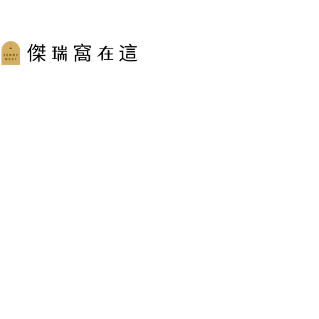
跳
至
主
要
內
容