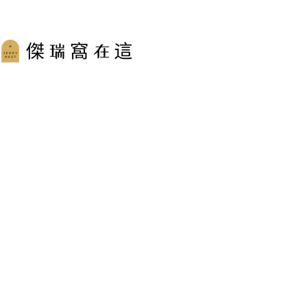
跳
至
主
要
內
容