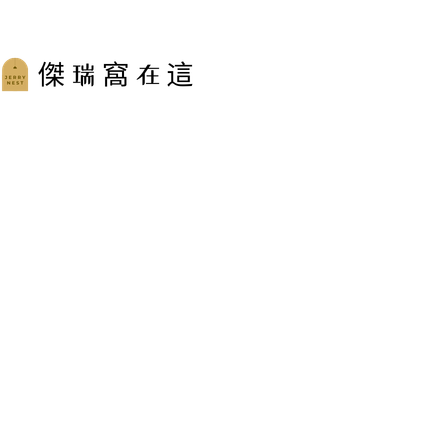
跳
至
主
要
內
容