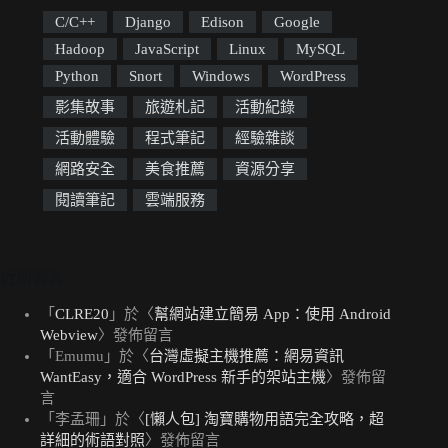
C/C++
Django
Edison
Google
Hadoop
JavaScript
Linux
MySQL
Python
Snort
Windows
WordPress
影集故事
旅遊札記
活動紀錄
活動體驗
程式筆記
經驗雜談
網路安全
美食推薦
資源分享
閱讀筆記
雲端服務
近期留言
「
CLRE20
」於〈
幫網站建立簡易 App：使用 Android
Webview
〉發佈留言
「
Emumu
」於〈
台灣虛擬主機推薦：網易資訊
WantEasy，適合 WordPress 新手的架站主機
〉發佈留
言
「
李孟珊
」於〈
[懶人包] 淘寶購物用語完全攻略，超
詳細的術語對照
〉發佈留言