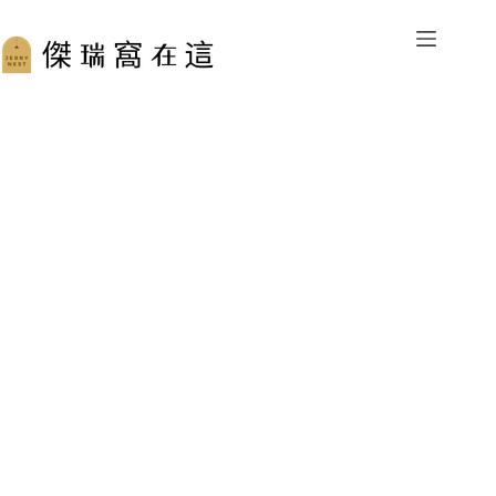
跳
至
主
要
內
容