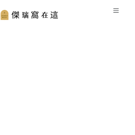
跳
至
主
要
內
容