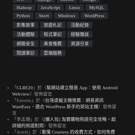
Hadoop
JavaScript
Linux
MySQL
Python
Snort
Windows
WordPress
影集故事
旅遊札記
活動紀錄
活動體驗
程式筆記
經驗雜談
網路安全
美食推薦
資源分享
閱讀筆記
雲端服務
近期留言
「
CLRE20
」於〈
幫網站建立簡易 App：使用 Android
Webview
〉發佈留言
「
Emumu
」於〈
台灣虛擬主機推薦：網易資訊
WantEasy，適合 WordPress 新手的架站主機
〉發佈留
言
「
李孟珊
」於〈
[懶人包] 淘寶購物用語完全攻略，超
詳細的術語對照
〉發佈留言
「
Astrid
」於〈
看懂 Coursera 的收費方式，如何免費