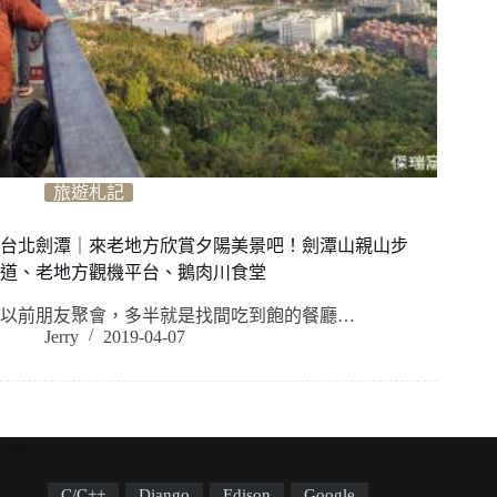
旅遊札記
台北劍潭｜來老地方欣賞夕陽美景吧！劍潭山親山步
道、老地方觀機平台、鵝肉川食堂
以前朋友聚會，多半就是找間吃到飽的餐廳…
Jerry
2019-04-07
標籤雲
C/C++
Django
Edison
Google