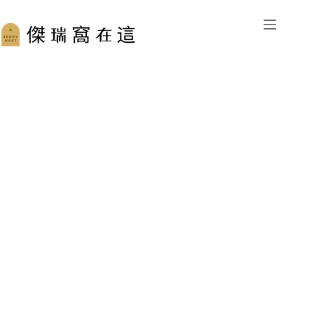
跳
至
主
要
內
容