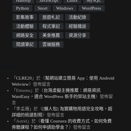
Hadoop
JavaScript
Linux
MySQL
Python
Snort
Windows
WordPress
影集故事
旅遊札記
活動紀錄
活動體驗
程式筆記
經驗雜談
網路安全
美食推薦
資源分享
閱讀筆記
雲端服務
近期留言
「
CLRE20
」於〈
幫網站建立簡易 App：使用 Android
Webview
〉發佈留言
「
Emumu
」於〈
台灣虛擬主機推薦：網易資訊
WantEasy，適合 WordPress 新手的架站主機
〉發佈留
言
「
李孟珊
」於〈
[懶人包] 淘寶購物用語完全攻略，超
詳細的術語對照
〉發佈留言
「
Astrid
」於〈
看懂 Coursera 的收費方式，如何免費
旁聽課程？如何申請助學金？
〉發佈留言