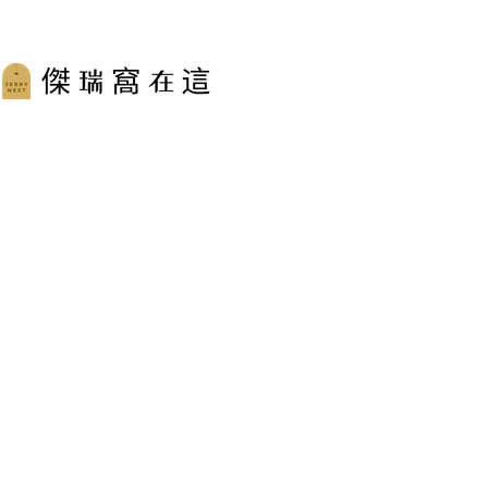
跳
至
主
要
內
容