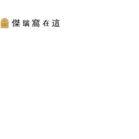
跳
至
主
要
內
容