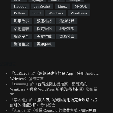
Hadoop
JavaScript
Linux
MySQL
Python
Snort
Windows
WordPress
影集故事
旅遊札記
活動紀錄
活動體驗
程式筆記
經驗雜談
網路安全
美食推薦
資源分享
閱讀筆記
雲端服務
近期留言
「
CLRE20
」於〈
幫網站建立簡易 App：使用 Android
Webview
〉發佈留言
「
Emumu
」於〈
台灣虛擬主機推薦：網易資訊
WantEasy，適合 WordPress 新手的架站主機
〉發佈留
言
「
李孟珊
」於〈
[懶人包] 淘寶購物用語完全攻略，超
詳細的術語對照
〉發佈留言
「
Astrid
」於〈
看懂 Coursera 的收費方式，如何免費