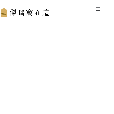
跳
至
主
要
內
容