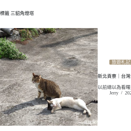
標籤
三貂角燈塔
旅遊札記
新北貢寮｜台灣
以前總以為看曙
Jerry
20