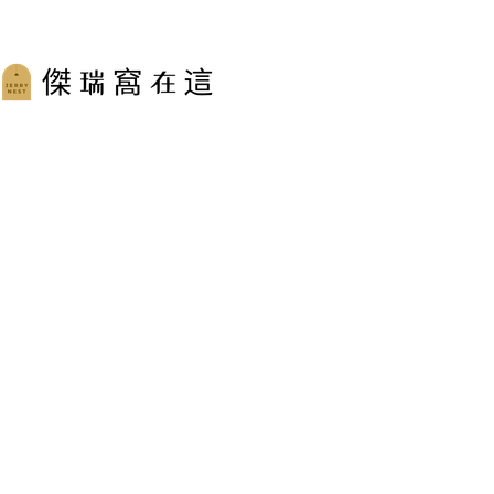
跳
至
主
要
內
容